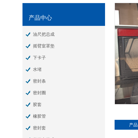
产品中心
油尺把总成
摇臂室罩垫
下卡子
水堵
密封条
密封圈
胶套
橡胶管
产品
密封套