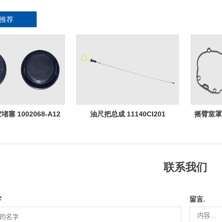
推荐
塞 1002068-A12
油尺把总成 11140CI201
摇臂室罩垫 
联系我们
字
留言.