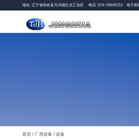
地址: 辽宁省铁岭县凡河镇红光工业区 电话:
024-78846253
电子邮
首页
/
厂房设备
/
设备