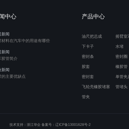
闻中心
产品中心
司新闻
油尺把总成
摇臂室
胶材料在汽车中的用途有哪些
下卡子
水堵
司新闻
密封条
密封圈
车胶管简介
胶套
橡胶管
业新闻
胶的主要优缺点
密封套
单管夹
飞轮壳橡胶堵塞
管堵头
管夹
技术支持：浙江华企 备案号：
辽ICP备13001628号-2