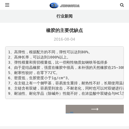
行业新闻
橡胶的主要优缺点
2016-08-04
1、高弹性，根据配方的不同，弹性可以达到80%。

2、高伸长率，可以达到1000%以上。

3、弹性模量和剪切模量低，比一些刚性物质如钢铁等低得多

4、由于是结晶橡胶，强度在橡胶中很高，未补强的天然橡胶在25~30MPa
5、耐寒性较好，在零下72℃。

6、密度低，生胶密度小于1g/cm^3。

7、在主链上有一个侧甲基，容易发生重排，耐热性不好，长期使用温度不超
8、主链含有双键，容易受到攻击，不耐老化，同时也可以对双键进行改性
9、耐油性、耐化学品（除碱外）性能不好，在浓盐酸中双键会与HCl加
一篇