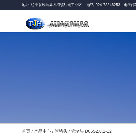
地址: 辽宁省铁岭县凡河镇红光工业区 电话:
024-78846253
电子邮
首页
/
产品中心
/
管堵头
/
管堵头 D06S2.8.1-12