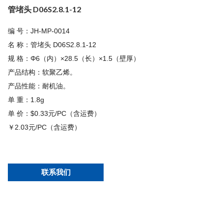
管堵头 D06S2.8.1-12
编 号：JH-MP-0014
名 称：管堵头 D06S2.8.1-12
规 格：Φ6（内）×28.5（长）×1.5（壁厚）
产品结构：软聚乙烯。
产品性能：耐机油。
单 重：1.8g
单 价：$0.33元/PC（含运费）
￥2.03元/PC（含运费）
联系我们