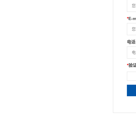
*
E-m
电话
*
验