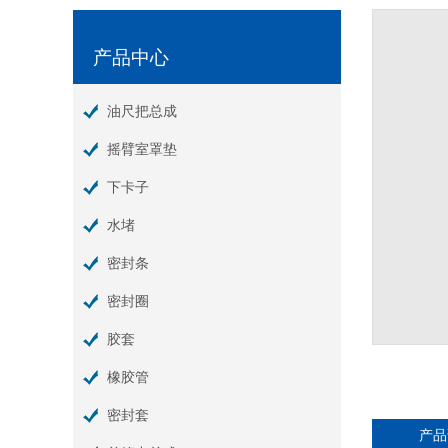
产品中心
油尺把总成
摇臂室罩垫
下卡子
水堵
密封条
密封圈
胶套
橡胶管
密封套
产品