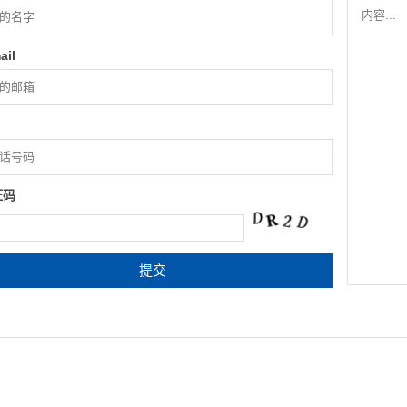
ail
证码