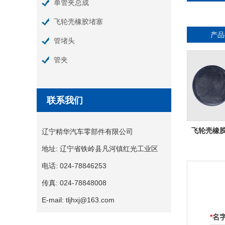
单管夹总成
飞轮壳橡胶堵塞
产品
管堵头
管夹
联系我们
飞轮壳橡胶堵
辽宁精华汽车零部件有限公司
地址:
辽宁省铁岭县凡河镇红光工业区
电话:
024-78846253
传真:
024-78848008
E-mail:
tljhxj@163.com
*
名