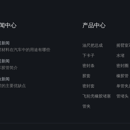
闻中心
产品中心
司新闻
油尺把总成
摇臂室
胶材料在汽车中的用途有哪些
下卡子
水堵
司新闻
密封条
密封圈
车胶管简介
胶套
橡胶管
业新闻
胶的主要优缺点
密封套
单管夹
飞轮壳橡胶堵塞
管堵头
管夹