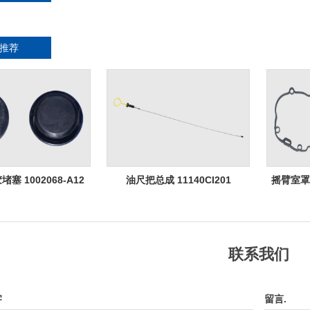
推荐
塞 1002068-A12
油尺把总成 11140CI201
摇臂室罩垫 
联系我们
字
留言.