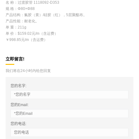
名 称：过渡胶管 1118092-D353
规 格：Φ80×Φ88
产品结构：氟胶（黄）/硅胶（红），5层聚酯布。
产品性能：耐老化。
单 重：211g
单 价：$159.02元/m（含运费）
￥998.85元/m（含运费）
立即留言!
我们将在24小时内给您回复
您的名字:
您的Email:
您的电话: