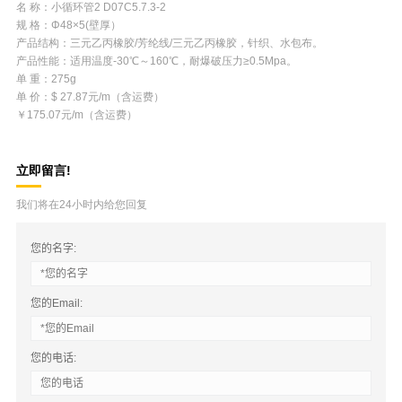
名 称：小循环管2 D07C5.7.3-2
规 格：Φ48×5(壁厚）
产品结构：三元乙丙橡胶/芳纶线/三元乙丙橡胶，针织、水包布。
产品性能：适用温度-30℃～160℃，耐爆破压力≥0.5Mpa。
单 重：275g
单 价：$ 27.87元/m（含运费）
￥175.07元/m（含运费）
立即留言!
我们将在24小时内给您回复
您的名字:
您的Email:
您的电话: