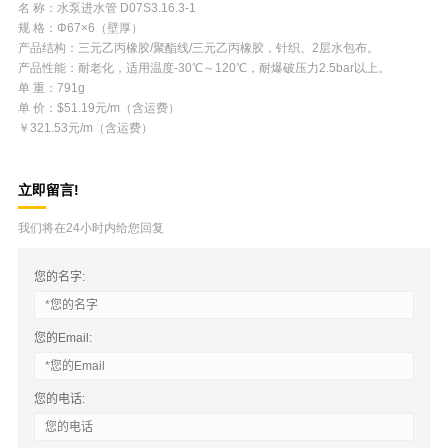
名 称：水泵进水管 D07S3.16.3-1
规 格：Φ67×6（壁厚）
产品结构：三元乙丙橡胶/聚酯线/三元乙丙橡胶，针织、2层水包布。
产品性能：耐老化，适用温度-30℃～120℃，耐爆破压力2.5bar以上。
单 重：791g
单 价：$51.19元/m（含运费）
￥321.53元/m（含运费）
立即留言!
我们将在24小时内给您回复
您的名字:
您的Email:
您的电话: