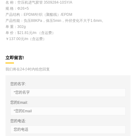
名 称：空压机进气胶管 3509284-10SY/A
规 格：Φ26×5
产品结构：EPDM/针织（聚酯线）/EPDM
产品性能：负压88KPa，保压5min，外径变化不大于1.6mm。
单 重：302g
单 价：$21.81元/m （含运费）
￥137.00元/m（含运费）
立即留言!
我们将在24小时内给您回复
您的名字:
您的Email:
您的电话: