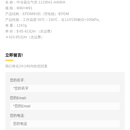
名 称：中冷器出气管 1119041-A406/A
规 格：Φ80×Φ91
产品结构：EPDM/针织（芳纶线）/EPDM
产品性能：工作温度-50℃～150℃，在110℃时耐压>200kPa。
单 重：1247g
单 价：$ 65.42元/m （含运费）
￥410.95元/m（含运费）
立即留言!
我们将在24小时内给您回复
您的名字:
您的Email:
您的电话: